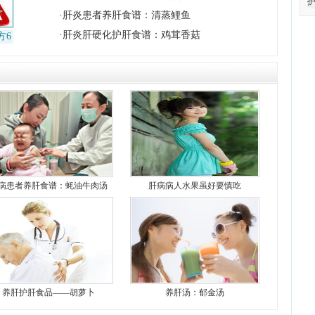
·
肝炎患者养肝食谱：清蒸鲤鱼
·
肝炎肝硬化护肝食谱：鸡茸香菇
方6
病患者养肝食谱：蚝油牛肉汤
肝病病人水果虽好要慎吃
养肝护肝食品——胡萝卜
养肝汤：郁金汤