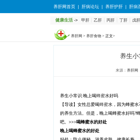
养肝网首页
|
肝病论坛
|
养肝护肝
|
肝病
健康生活
->
甲肝
乙肝
丙肝
丁肝
戊
茶
护肝药
养肝网
>
养肝食物
>
正文
>
养生小
来源：
养肝网
养生小常识:晚上喝
蜂蜜
水好吗
【导读】女性总爱喝
蜂蜜
水，因为蜂蜜水
的养生方法。但是，晚上喝蜂蜜水好吗?
吧。
>>>喝蜂蜜水的好处
晚上喝蜂蜜水的好处
好处：防止便秘，滋养皮肤，健康长寿。