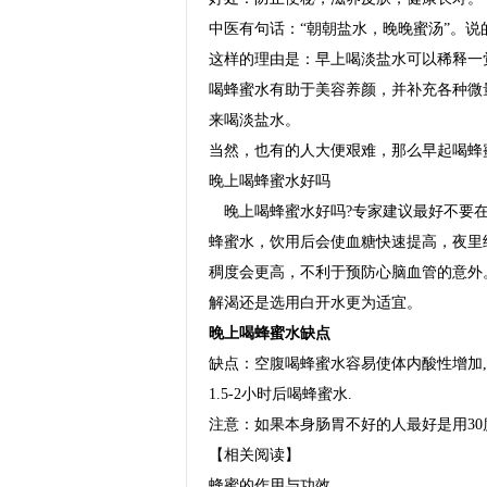
中医有句话：“朝朝盐水，晚晚蜜汤”。
这样的理由是：早上喝淡盐水可以稀释一
喝蜂蜜水有助于美容养颜，并补充各种微
来喝淡盐水。
当然，也有的人大便艰难，那么早起喝蜂
晚上喝蜂蜜水好吗
晚上喝蜂蜜水好吗?专家建议最好不要在睡觉
蜂蜜水，饮用后会使血糖快速提高，夜里
稠度会更高，不利于预防心脑血管的意外
解渴还是选用白开水更为适宜。
晚上喝蜂蜜水缺点
缺点：空腹喝蜂蜜水容易使体内酸性增加
1.5-2小时后喝蜂蜜水.
注意：如果本身肠胃不好的人最好是用3
【相关阅读】
蜂蜜的作用与功效