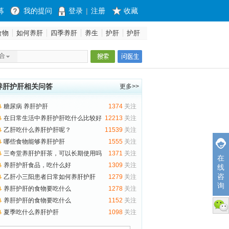
募
我的提问
登录
|
注册
收藏
食物
如何养肝
四季养肝
养生
护肝
护肝
合
养肝护肝相关问答
更多>>
糖尿病 养肝护肝
1374
关注
在日常生活中养肝护肝吃什么比较好
12213
关注
呢？
乙肝吃什么养肝护肝呢？
11539
关注
哪些食物能够养肝护肝
1555
关注
三奇堂养肝护肝茶，可以长期使用吗
1371
关注
在
养肝护肝食品，吃什么好
1309
关注
线
咨
乙肝小三阳患者日常如何养肝护肝
1279
关注
询
养肝护肝的食物要吃什么
1278
关注
养肝护肝的食物要吃什么
1152
关注
微信
夏季吃什么养肝护肝
1098
关注