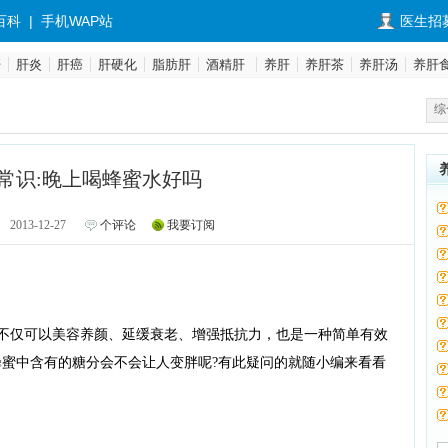
百科
|
手机WAP站
医生招
肝
肝炎
肝癌
肝硬化
脂肪肝
酒精肝
养肝
养肝茶
养肝汤
养肝
综
常识:晚上喝蜂蜜水好吗
2013-12-27
个评论
我要订阅
不仅可以美容养颜、延缓衰老、增强抵抗力，也是一种简单有效
蜂蜜中含有的糖分会不会让人变胖呢?有此疑问的就随小编来看看