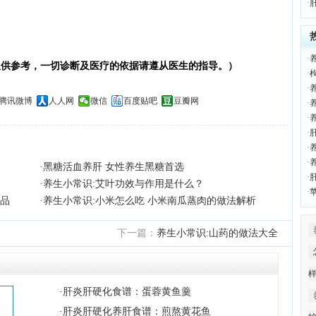
·
·
仅供参考，一切诊断及医疗的依据请遵从医生的指导。）
·
·
腾讯微博
人人网
微信
百度贴吧
豆瓣网
·
·
·
·
·
·
黑糖活血养肝 女性养生黑糖首选
·
·
养生小常识:艾叶功效与作用是什么？
·
佳品
·
养生小常识:小米怎么吃 小米南瓜蒸肉的做法解析
下一篇：
养生小常识:山药的做法大全
·
肝炎肝硬化食谱：蛋蓉黄鱼羹
·
肝炎肝硬化养肝食谱：煎熬黄花鱼