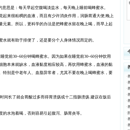
说的意思是：每天早起空腹喝淡盐水，每天晚上睡前喝蜂蜜水。
觉起来很粘稠的血液，而且有少许消炎作用，润肠胃通大便;晚上
量元素。所以，更科学的办法是把蜂蜜水留在晚上喝，而早上起
蜜水就有助于排便了，还是要分个人身体情况而定的。
前30~60分钟喝蜂蜜水。因为如果在睡觉前30~60分钟饮用
细胞本来就缺水，血液黏度相应较高，再饮用蜂蜜水，血液的黏
。特别是中老年人、血脂异常者，尤其不要在晚上喝蜂蜜水，要
·
·
·
·
,时间长了就会胃酸过多而得胃溃疡或十二指肠溃疡.建议在饭后
·
·
·
0度的水泡着喝，否则容易引起腹泻、肠胃炎等。
·
·