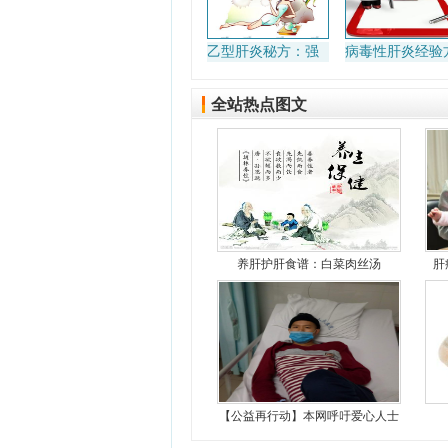
乙型肝炎秘方：强
病毒性肝炎经验
肝丸2号（疏肝健脾
汤）
全站热点图文
养肝护肝食谱：白菜肉丝汤
肝
【公益再行动】本网呼吁爱心人士
救助17岁白血病少年