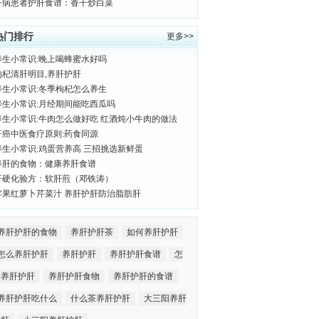
肝病患者护肝食谱：香干炒白菜
热门排行
更多>>
养生小常识:晚上喝蜂蜜水好吗
枸杞清肝明目,养肝护肝
养生小常识:冬季枸杞怎么养生
养生小常识:月经期间能吃西瓜吗
养生小常识:牛肉怎么做好吃 红酒炖小牛肉的做法
肝癌中医食疗原则:药食同源
养生小常识:鸡蛋营养高 三招挑选新鲜蛋
养肝的食物：健康养肝食谱
肝硬化验方：软肝煎（邓铁涛）
苹果红萝卜芹菜汁 养肝护肝防治脂肪肝
养肝护肝的食物
养肝护肝茶
如何养肝护肝
怎么养肝护肝
养肝护肝
养肝护肝食谱
怎
样养肝护肝
养肝护肝食物
养肝护肝的食谱
养肝护肝吃什么
什么茶养肝护肝
大三阳养肝