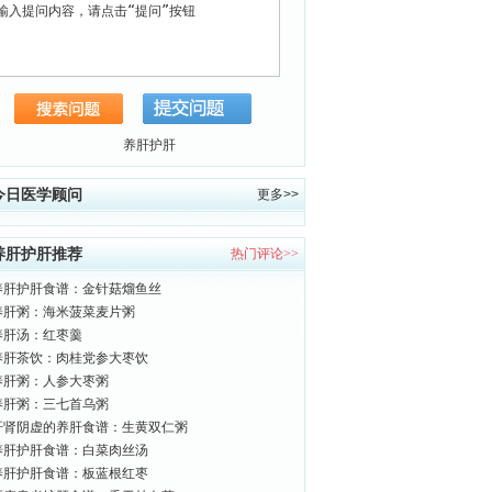
养肝护肝
今日医学顾问
更多>>
养肝护肝推荐
热门评论>>
养肝护肝食谱：金针菇熘鱼丝
养肝粥：海米菠菜麦片粥
养肝汤：红枣羹
养肝茶饮：肉桂党参大枣饮
养肝粥：人参大枣粥
养肝粥：三七首乌粥
肝肾阴虚的养肝食谱：生黄双仁粥
养肝护肝食谱：白菜肉丝汤
养肝护肝食谱：板蓝根红枣