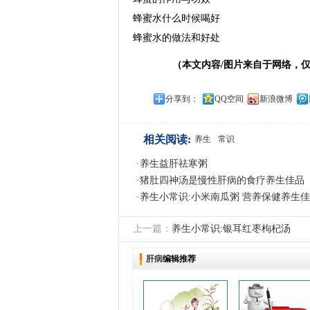
蜂蜜水什么时候喝好
蜂蜜水的做法和好处
（本文内容/图片来自于网络，
分享到：
QQ空间
新浪微博
相关阅读:
养生
常识
·
养生益肝祛寒粥
·
猪肚四神汤是慢性肝病的食疗养生佳品
·
养生小常识:小米南瓜粥 营养保健养生
上一篇：
养生小常识:银耳红枣枸杞汤
肝病
编辑推荐