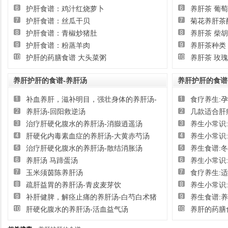
护肝食谱：鸡汁红烧萝卜
养肝茶 葡
护肝食谱：丝瓜干贝
菊花养肝茶
护肝食谱：青椒炒猪肚
养肝茶 柴
护肝食谱：粉蒸羊肉
养肝茶种类
护肝的药膳食谱 大头菜粥
养肝茶 玫
养肝护肝的食谱-养肝汤
养肝护肝的食谱
补血养肝，滋补明目，强壮身体的养肝汤-
食疗养生:
鲍鱼黄精归枣汤
养肝汤-回阳救逆汤
几款适合肝
治疗肝硬化腹水的养肝汤-消臌逍遥汤
养生小常识
肝硬化内毒素血症的养肝汤-大黄赤芍汤
养生小常识
治疗肝硬化腹水的养肝汤-散结消胀汤
养生食谱:
养肝汤 马蹄蛋汤
养生小常识
玉米须茵陈养肝汤
食疗养生:
疏肝益胃的养肝汤-青皮麦芽饮
养生小常识
补肝健脾，解痉止痛的养肝汤-白芍白术猪
养生食谱:
肉汤
肝硬化腹水的养肝汤-活血益气汤
养肝的药膳