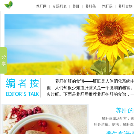
养肝网
|
专题列表
|
养肝
|
养肝茶
|
养肝汤
|
养肝食物
库
养肝护肝的食谱——肝脏是人体消化系统中最
但，人们却很少知道肝脏又是一个脆弱的器官
火过旺。下面是养肝网推荐养肝护肝的食谱，
养肝的
猪肝豆腐汤配方：猪
粉各适量。制法：猪肝洗净
养生食谱: