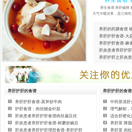
养生食谱:养肝健脾
天气乍暖还寒，是江南吃笋
养肝的药膳食谱 
养肝护肝食谱-大
养肝护肝食谱-麻
菜
肝炎患者养肝护肝
养肝护肝之肝炎患
炒油菜
炖牛肉
养肝护肝的食谱
养肝护肝的食谱
养肝护肝食谱-莴笋炒牛肉
中药茶清肝
护肝食谱：肉丝烧金针菇
理气解郁，
肝炎患者养肝护肝食谱肉丝扁豆丝
适合肝硬化
肝炎患者养肝护肝食谱-鲜蘑炒豌豆
养肝茶 降
肝炎患者养肝护肝理想食谱-养肝护肝
养肝茶 岗